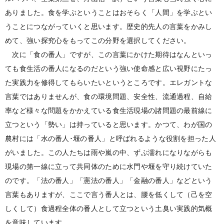
ありました。食を学ぶということはおそらく「人間」を学ぶとい
うことにつながっていくと思います。歴史的先人の言葉をかみし
めて、強い探究心をもってこの分野を選択してください。
次に「食の番人」ですが、この言葉にかけた期待はなんといっ
ても食生活の番人になるのだという強い使命感と広い視野にたっ
た実践力を修得してもらいたいというところです。エレガントな
言葉ではありませんが、食の環境問題、安全性、流通過程、自給
率など様々な問題をかかえている食生活現場の諸問題の最前線に
立つという「勢い」は持っていると思います。かつて、わが国の
農村には「水の番人･堰の番人」と呼ばれるような役割を担った人
がいました。この人たちは雨や嵐の中、ずぶ濡れになりながらも
現場の第一線に立って共同体のために水門や堰を守り続けていた
のです。「法の番人」「憲法の番人」「金融の番人」などという
言葉もありますが、ここで言う番人とは、腰を低くして（己を空
しくして）食過程全体の番人として立つという土臭い実践的気概
を意味しています。