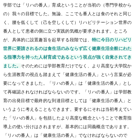
学部では「リハの番人」育成ということが当初の（専門学校から
の）我々の目標でした。無論、ここでも番人とは食のそれと同じ
く、腰を低くして（己を空しくして）リハビリテーション世界の
番人として患者の側に立つ実践的気概が要求されます。ところ
が、具体的に設置趣旨を起草する段階では、
特に今日のリハビリ
世界に要請されるのは食生活のみならず広く健康生活全般にわた
る指導力を持った人材育成であるという視点が強く自覚されてき
ました。
そのためには学部教育だけでなく、より高度な大学院か
ら生涯教育の視点も踏まえて「健康生活の番人」という言葉が必
要になってきました。「リハの番人」は「健康生活の番人」とし
て再確認されなければならないのです。「リハの番人」は学部教
育の出発目標で最終的な到達目標としては「健康生活の番人」と
いうように考えることもできます。要するにそれは当初考えてい
た「リハの番人」を包括したより高度な概念ということで教育指
導上の使い分けはされますが、基本的には同義概念であります。
「リハの番人」は「健康生活の番人」でなければならないので