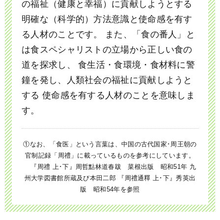
の福祉（健康と幸福）に貢献しようとする
明確な（科学的）方法意識と使命感を有す
る人材のことです。
また、「食の番人」と
は食スペシャリストの立場から正しい食の
道を探求し、
食生活・食環境・食材料に警
鐘を発し、人類社会の福祉に貢献しようと
する
使命感を有する人材のことを意味しま
す。
①なお、「食医」という言葉は、中国の古代国家･周王朝の
官制記録「周禮」に載っているものを参考にしています。
『周禮 上･下』周哲點林道春跋 菜根出版 昭和51年 九
州大学図書館所蔵及び本田二郎 『周禮通釋 上･下』秀英出
版 昭和54年を参照