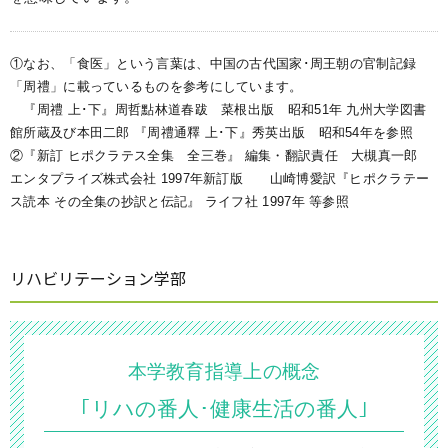
①なお、「食医」という言葉は、中国の古代国家･周王朝の官制記録
「周禮」に載っているものを参考にしています。
『周禮 上･下』周哲點林道春跋 菜根出版 昭和51年 九州大学図書
館所蔵及び本田二郎 『周禮通釋 上･下』秀英出版 昭和54年を参照
②『新訂 ヒポクラテス全集 全三巻』 編集・翻訳責任 大槻真一郎
エンタプライズ株式会社 1997年新訂版 山崎博愛訳『ヒポクラテー
ス読本 その全集の抄訳と伝記』 ライフ社 1997年 等参照
リハビリテーション学部
本学教育指導上の概念
｢リハの番人･健康生活の番人｣