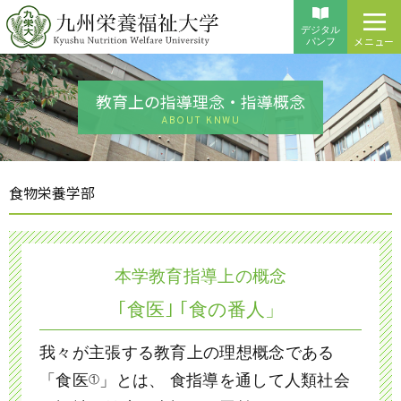
デジタル
メニュー
パンフ
教育上の指導理念・指導概念
ABOUT KNWU
食物栄養学部
本学教育指導上の概念
｢食医｣ ｢食の番人」
我々が主張する教育上の理想概念である
「食医
」とは、
食指導を通して人類社会
①