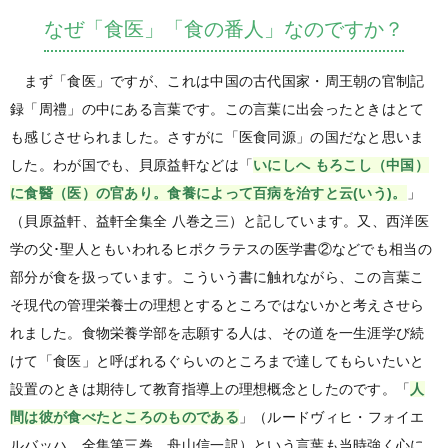
なぜ「食医」「食の番人」なのですか？
まず「食医」ですが、これは中国の古代国家・周王朝の官制記
録「周禮」の中にある言葉です。この言葉に出会ったときはとて
も感じさせられました。さすがに「医食同源」の国だなと思いま
した。わが国でも、貝原益軒などは「
いにしへ もろこし（中国）
に食醫（医）の官あり。食養によって百病を治すと云(いう)。
」
（貝原益軒、益軒全集全 八巻之三）と記しています。又、西洋医
学の父･聖人ともいわれるヒポクラテスの医学書②などでも相当の
部分が食を扱っています。こういう書に触れながら、この言葉こ
そ現代の管理栄養士の理想とするところではないかと考えさせら
れました。食物栄養学部を志願する人は、その道を一生涯学び続
けて「食医」と呼ばれるぐらいのところまで達してもらいたいと
設置のときは期待して教育指導上の理想概念としたのです。「
人
間は彼が食べたところのものである
」（ルードヴィヒ・フォイエ
ルバッハ、全集第三巻、舟山信一訳）という言葉も当時強く心に