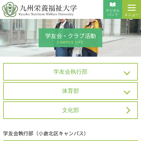
デジタル
メニュー
パンフ
学友会・クラブ活動
CAMPUS LIFE
学友会執行部
体育部
文化部
学友会執行部（小倉北区キャンパス）